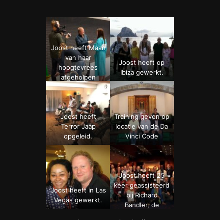
Joost heeft Maan
van haar
Joost heeft op
hoogtevrees
Ibiza gewerkt.
afgeholpen
Joost heeft
Training geven op
Terror Jaap
locatie van de Da
opgeleid.
Vinci Code
Joost heeft 25
keer geassisteerd
Joost heeft in Las
bij Richard
Vegas gewerkt.
Bandler, de
bedenker van